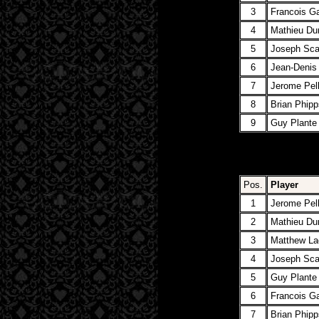
3
Francois G
4
Mathieu Du
5
Joseph Sca
6
Jean-Denis
7
Jerome Pell
8
Brian Phipp
9
Guy Plante
Pos.
Player
1
Jerome Pell
2
Mathieu Du
3
Matthew La
4
Joseph Sca
5
Guy Plante
6
Francois G
7
Brian Phipp