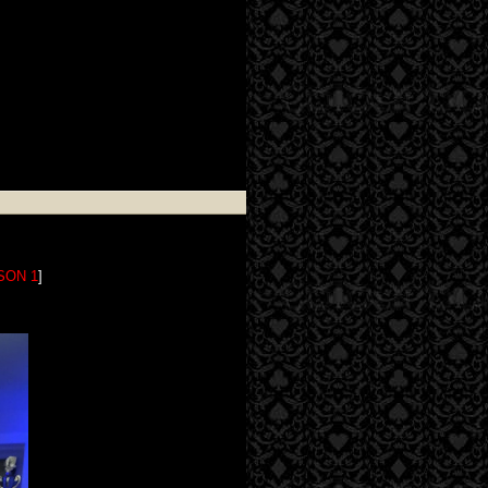
SON 1
]