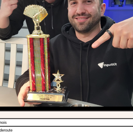
nois
deroute