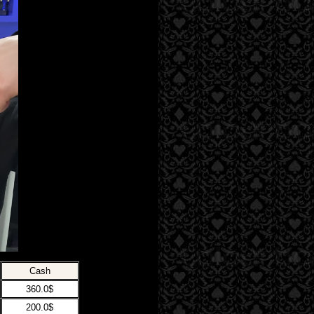
Cash
360.0$
200.0$