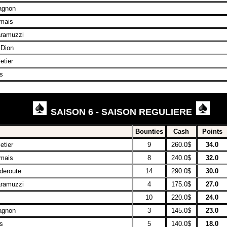
agnon
mais
ramuzzi
 Dion
etier
s
SAISON 6 - SAISON REGULIERE
Bounties
Cash
Points
etier
9
260.0$
34.0
mais
8
240.0$
32.0
deroute
14
290.0$
30.0
ramuzzi
4
175.0$
27.0
10
220.0$
24.0
agnon
3
145.0$
23.0
s
5
140.0$
18.0