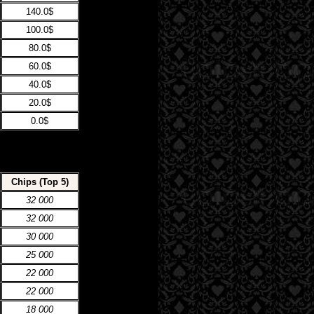
140.0$
100.0$
80.0$
60.0$
40.0$
20.0$
0.0$
Chips (Top 5)
32 000
32 000
30 000
25 000
22 000
22 000
18 000