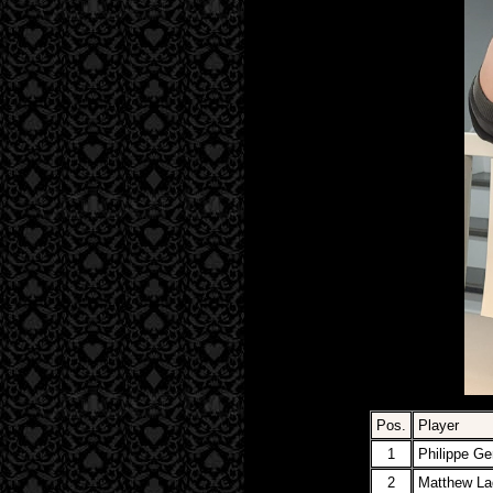
Pos.
Player
1
Philippe Ge
2
Matthew La