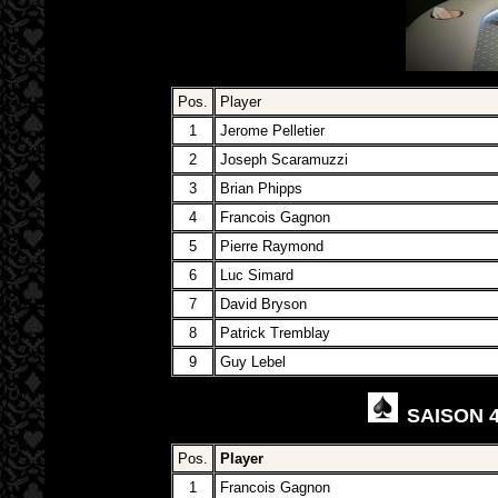
Pos.
Player
1
Jerome Pelletier
2
Joseph Scaramuzzi
3
Brian Phipps
4
Francois Gagnon
5
Pierre Raymond
6
Luc Simard
7
David Bryson
8
Patrick Tremblay
9
Guy Lebel
SAISON 
Pos.
Player
1
Francois Gagnon