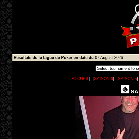
Resultats de le Ligue de Poker en date du
07 August 2026
[
ACCUEIL
] [
SAISON 6
] [
SAISON 5
]
SA