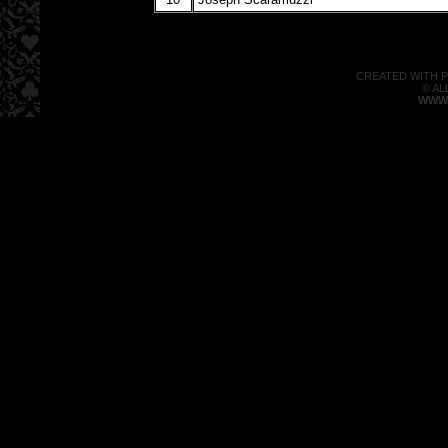
CREATED WITH 
© AL
WWW