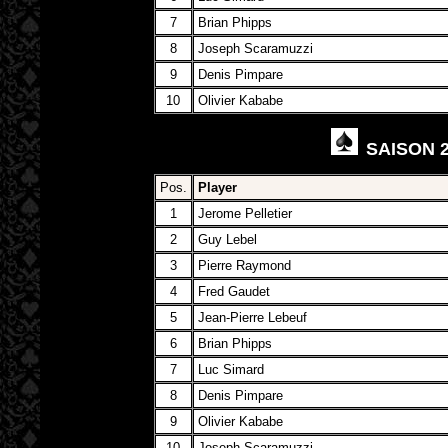
7
Brian Phipps
8
Joseph Scaramuzzi
9
Denis Pimpare
10
Olivier Kababe
SAISON 
Pos.
Player
1
Jerome Pelletier
2
Guy Lebel
3
Pierre Raymond
4
Fred Gaudet
5
Jean-Pierre Lebeuf
6
Brian Phipps
7
Luc Simard
8
Denis Pimpare
9
Olivier Kababe
10
Joseph Scaramuzzi