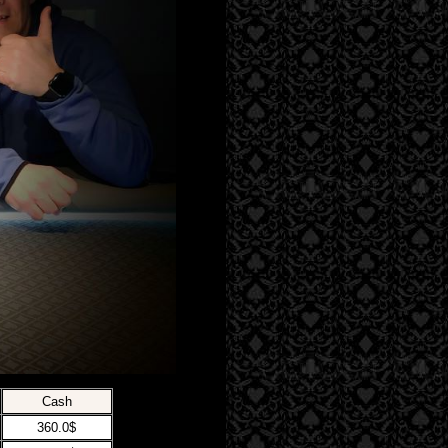
Cash
360.0$