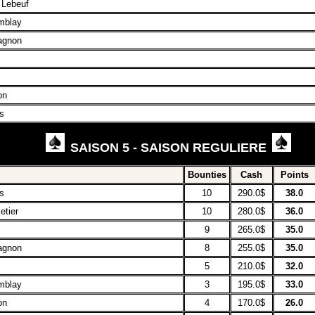
 Lebeuf
mblay
agnon
on
s
SAISON 5 - SAISON REGULIERE
Bounties
Cash
Points
s
10
290.0$
38.0
etier
10
280.0$
36.0
9
265.0$
35.0
agnon
8
255.0$
35.0
5
210.0$
32.0
mblay
3
195.0$
33.0
on
4
170.0$
26.0