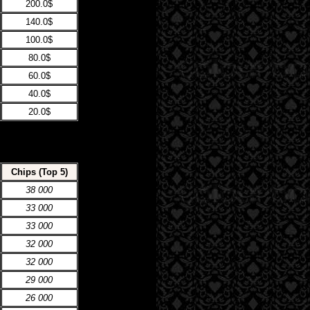
200.0$
140.0$
100.0$
80.0$
60.0$
40.0$
20.0$
Chips (Top 5)
38 000
33 000
33 000
32 000
32 000
29 000
26 000