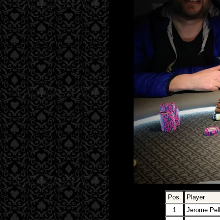
Pos.
Player
1
Jerome Pell