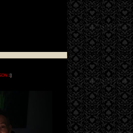
SON 1
]