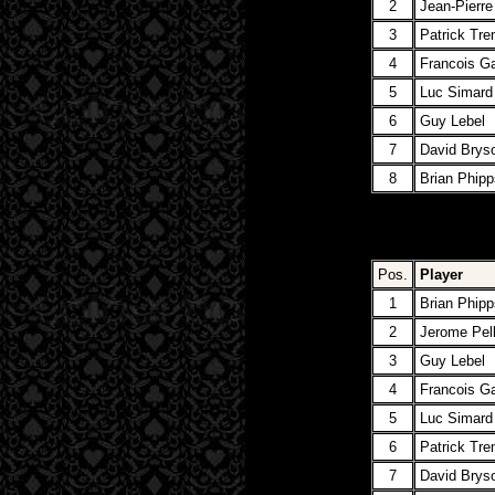
2
Jean-Pierre
3
Patrick Tre
4
Francois G
5
Luc Simard
6
Guy Lebel
7
David Brys
8
Brian Phipp
Pos.
Player
1
Brian Phipp
2
Jerome Pell
3
Guy Lebel
4
Francois G
5
Luc Simard
6
Patrick Tre
7
David Brys