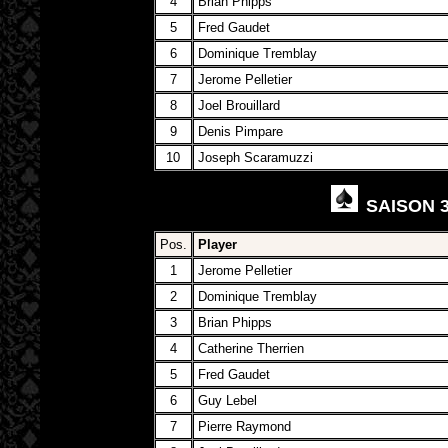
4
Brian Phipps
5
Fred Gaudet
6
Dominique Tremblay
7
Jerome Pelletier
8
Joel Brouillard
9
Denis Pimpare
10
Joseph Scaramuzzi
SAISON 
Pos.
Player
1
Jerome Pelletier
2
Dominique Tremblay
3
Brian Phipps
4
Catherine Therrien
5
Fred Gaudet
6
Guy Lebel
7
Pierre Raymond